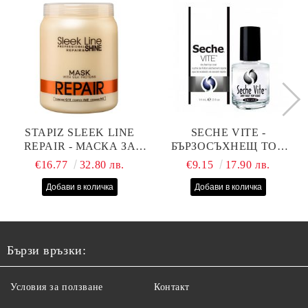
STAPIZ SLEEK LINE
SECHE VITE -
REPAIR - МАСКА ЗА
БЪРЗОСЪХНЕЩ ТОП
СУХИ, ИЗТОЩЕНИ И
ЛАК - 14 МЛ
€16.77
32.80 лв.
€9.15
17.90 лв.
ТРЕТИРАНИ КОСИ С
КОПРИНЕНИ
ПРОТЕИНИ, КОЕНЗИМ
Q10 И СЕРАМИДИ
1000МЛ
Бързи връзки:
Условия за ползване
Контакт