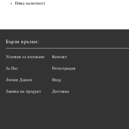
ТЯЛО
Няма наличност
ГРИЖА ЗА КРАКА
ГРИЖА ЗА РЪЦЕ
СКРАБ ЗА ТЯЛО
Бързи връзки:
ДУШ ГЕЛОВЕ
ГРИЖА ЗА КРАКА
Условия за ползване
Контакт
ХИГИЕНА
За Нас
Регистрация
Лични Данни
Вход
Замяна на продукт
Доставка