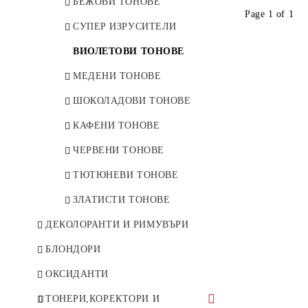
ЧЕРВЕНИ ТОНОВЕ
БЕЖОВИ ТОНОВЕ
Page 1 of 1
МЕДЕНИ ТОНОВЕ
СУПЕР ИЗРУСИТЕЛИ
ИНТЕНЗИВНИ ТОНОВЕ
ВИОЛЕТОВИ ТОНОВЕ
КЕХЛИБАРЕНИ ТОНОВЕ
МЕДЕНИ ТОНОВЕ
ЗЛАТИСТИ ТОНОВЕ
ШОКОЛАДОВИ ТОНОВЕ
УЛТРА СУПЕР
КАФЕНИ ТОНОВЕ
ИЗРУСИТЕЛИ
ЧЕРВЕНИ ТОНОВЕ
ШОКОЛАДОВИ ТОНОВЕ
ТЮТЮНЕВИ ТОНОВЕ
ПЯСЪЧНИ ТОНОВЕ
ЗЛАТИСТИ ТОНОВЕ
ЗЛАТНО-ПЕПЕЛНИ
ДЕКОЛОРАНТИ И РИМУВЪРИ
ПЕРЛЕНИ ТОНОВЕ
БЛОНДОРИ
ПЕПЕЛНИ ТОНОВЕ
ОКСИДАНТИ
СУПЕР ИЗРУСИТЕЛИ
ТОНЕРИ,КОРЕКТОРИ И