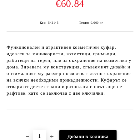
€60.84
Код:
542145
Тегло:
0.000
кг
Функционален и атрактивен козметичен куфар,
идеален за маникюристи, козметици, гримьори,
работещи на терен, или за съхранение на козметика у
дома. Здравата му конструкция, сгъваемият дизайн и
оптималният му размер позволяват лесно съхранение
на всички необходими принадлежности. Куфарът се
отваря от двете страни и разполага с плъзгащи се
рафтове, като се заключва с две ключалки.
Добави в желани