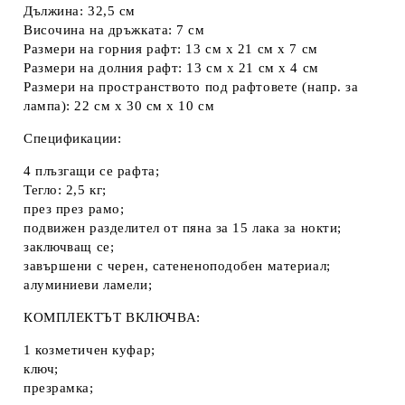
Дължина: 32,5 см
Височина на дръжката: 7 см
Размери на горния рафт: 13 см x 21 см x 7 см
Размери на долния рафт: 13 см x 21 см x 4 см
Размери на пространството под рафтовете (напр. за
лампа): 22 см x 30 см x 10 см
Спецификации:
4 плъзгащи се рафта;
Тегло: 2,5 кг;
през през рамо;
подвижен разделител от пяна за 15 лака за нокти;
заключващ се;
завършени с черен, сатененоподобен материал;
алуминиеви ламели;
КОМПЛЕКТЪТ ВКЛЮЧВА:
1 козметичен куфар;
ключ;
презрамка;