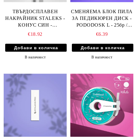
ТВЪРДОСПЛАВЕН
СМЕНЯЕМА БЛОК ПИЛА
НАКРАЙНИК STALEKS -
ЗА ПЕДИКЮРЕН ДИСК -
КОНУС СИН -
PODODOSK L - 25бр /
ДИАМЕТЪР 4мм
25мм - PDFB-25
€18.92
€6.39
РАБОТНА ПЛОЩ 13мм
В наличност
В наличност