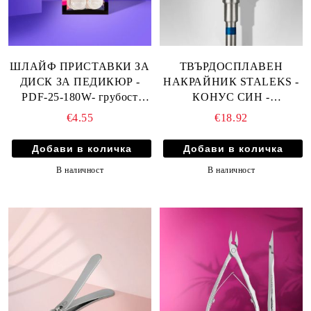
ШЛАЙФ ПРИСТАВКИ ЗА
ТВЪРДОСПЛАВЕН
ДИСК ЗА ПЕДИКЮР -
НАКРАЙНИК STALEKS -
PDF-25-180W- грубост
КОНУС СИН -
180/25мм 50бр
ДИАМЕТЪР 6мм
€4.55
€18.92
РАБОТНА ПЛОЩ 14мм
В наличност
В наличност