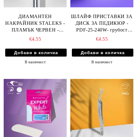
ДИАМАНТЕН
ШЛАЙФ ПРИСТАВКИ ЗА
НАКРАЙНИК STALEKS -
ДИСК ЗА ПЕДИКЮР -
ПЛАМЪК ЧЕРВЕН -
PDF-25-240W- грубост
ДИАМЕТЪР 2.3мм
240/25мм 50бр
€4.55
€4.55
РАБОТНА ПЛОЩ 10мм
В наличност
В наличност