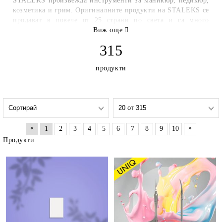
STALEKS произвежда инструменти за маникюр, педикюр,
козметика и грим. Оригиналните продукти на STALEKS се
продават в повече от 25 страни по света и са много
търсени сред професионалистите в индустрията за красота
Виж още
- майстори на маникюра, педикюра, козметиците и
315
професионалистите в миглопластиката.
продукти
Основните принципи на компанията STALEKS са
индивидуален подход, внимание към детайла, въвеждане
на най-модерните технологии и грижа за
професионалистите , които използват нашите инструменти
в своята работа.
«
»
1
2
3
4
5
6
7
8
9
10
Марката е широко използвана , както в Украйна, така и по
целия свят. Компанията участва активно в международни
Продукти
изложения и първенства, провежда обучителни майсторски
класове и си сътрудничи с училища за красота.