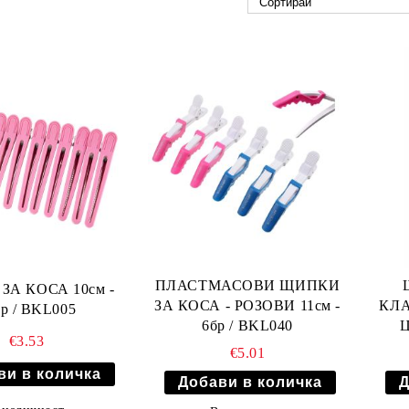
ПЛАСТМАСОВИ ЩИПКИ
ЗА КОСА 10см -
ЗА КОСА - РОЗОВИ 11см -
КЛА
р / BKL005
6бр / BKL040
Ц
€3.53
€5.01