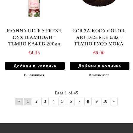
JOANNA ULTRA FRESH
БОЯ ЗА КОСА COLOR
СУХ ШАМПОАН -
ART DESIREE 6/82 -
ТЪМНО КАФЯВ 200мл
ТЪМНО РУСО МОКА
€4.35
€6.90
В наличност
В наличност
Page 1 of 45
«
»
1
2
3
4
5
6
7
8
9
10