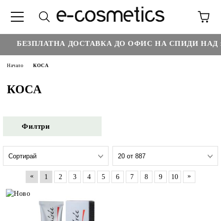
€3
БЕЗПЛАТНА ДОСТАВКА ДО ОФИС НА СПИДИ НАД :
Начало
КОСА
КОСА
Филтри
«
»
1
2
3
4
5
6
7
8
9
10