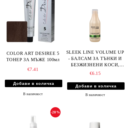
SLEEK LINE VOLUME UP
COLOR ART DESIREE 5
- БАЛСАМ ЗА ТЪНКИ И
ТОНЕР ЗА МЪЖЕ 100мл
БЕЗЖИЗНЕНИ КОСИ,
€7.41
ПРИДАВАЩ ОБЕМ С
€6.15
КОПРИНЕНИ
ПРОТЕИНИ,
АМИНОКИСЕЛИНИ И
В наличност
В наличност
РАСТИТЕЛНИ
ЕКСТРАКТИ 300мл
-20%