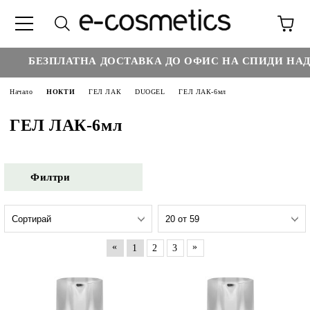
€3
БЕЗПЛАТНА ДОСТАВКА ДО ОФИС НА СПИДИ НАД :
Начало
НОКТИ
ГЕЛ ЛАК
DUOGEL
ГЕЛ ЛАК-6мл
ГЕЛ ЛАК-6мл
Филтри
«
»
1
2
3