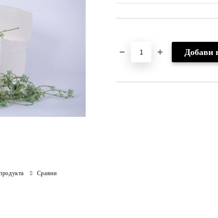
Добави в желани
продукта
Сравни