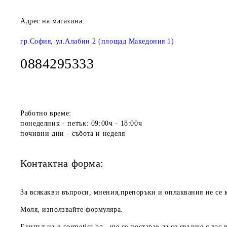
Адрес на магазина:
гр.София, ул.Алабин 2 (площад Македония 1)
0884295333
Работно време:
понеделник - петък: 09:00ч - 18:00ч
почивни дни - събота и неделя
Контактна форма:
За всякакви въпроси, мнения,препоръки и оплаквания не се к
Моля, използвайте формуляра.
Екипът на
e-cosmetics.bg
ще се постарае да се свърже с вас