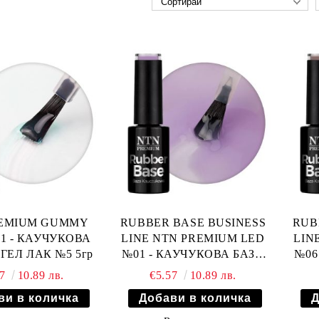
REMIUM GUMMY
RUBBER BASE BUSINESS
RUB
n1 - КАУЧУКОВА
LINE NTN PREMIUM LED
LIN
 ГЕЛ ЛАК №5 5гр
№01 - КАУЧУКОВА БАЗА
№06
ЗА ГЕЛ ЛАК - 5гр
57
10.89 лв.
€5.57
10.89 лв.