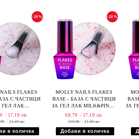
-20%
-20%
NAILS FLAKES
MOLLY NAILS FLAKES
MO
БАЗА С ЧАСТИЦИ
BASE - БАЗА С ЧАСТИЦИ
BAS
 ГЕЛ ЛАК
ЗА ГЕЛ ЛАК MILK&PINK -
ЗА Г
PURPLE - 10мл
10мл
79
17.19 лв.
€8.79
17.19 лв.
.99
21.49 лв.
€10.99
21.49 лв.