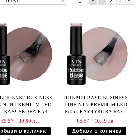
1
2
3
BER BASE BUSINESS
RUBBER BASE BUSINESS
E NTN PREMIUM LED
LINE NTN PREMIUM LED
 - КАУЧУКОВА БАЗА
№05 - КАУЧУКОВА БАЗА
ЗА ГЕЛ ЛАК - 5гр
ЗА ГЕЛ ЛАК - 5гр
€5.57
10.89 лв.
€5.57
10.89 лв.