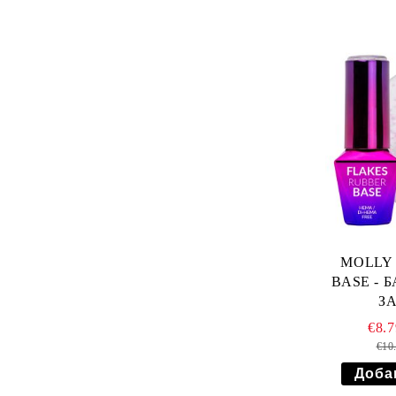
MOLLY 
BASE - 
ЗА
MILK&
€8.
€10