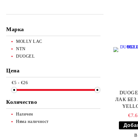
ДРУГИ ИНСТРУМЕНТИ
АКСЕСОАРИ МИГЛИ И ВЕЖДИ
СЕТОВЕ ИНСТРУМЕНТИ
Марка
MOLLY LAC
NTN
DUOGEL
Цена
€5 - €26
DUOGE
ЛАК БЕЗ
Количество
YELLO
Наличен
€7.
Няма наличност
В