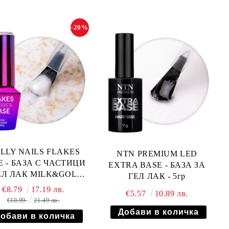
-20%
LLY NAILS FLAKES
NTN PREMIUM LED
E - БАЗА С ЧАСТИЦИ
EXTRA BASE - БАЗА ЗА
ЕЛ ЛАК MILK&GOLD -
ГЕЛ ЛАК - 5гр
10мл
€8.79
17.19 лв.
€5.57
10.89 лв.
€10.99
21.49 лв.