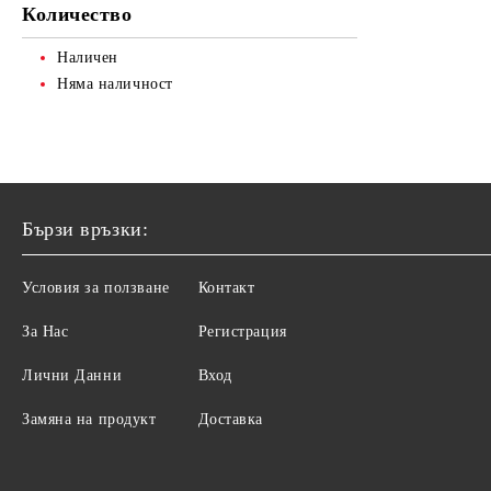
Количество
КОМПЛЕКТИ
ЧЕТКИ ЗА АКРИЛ
ДРУГИ
ПРОДУКТИ ЗА МАСАЖ
КОМПЛЕКТИ ЧЕТКИ
Наличен
Няма наличност
ПАРАФИН
ЛОСИОНИ И СПРЕЙОВЕ ЗА
ТЯЛО
ГРИЖА ЗА КРАКА
Бързи връзки:
ГРИЖА ЗА РЪЦЕ
СКРАБ ЗА ТЯЛО
Условия за ползване
Контакт
ДУШ ГЕЛОВЕ
За Нас
Регистрация
ГРИЖА ЗА КРАКА
Лични Данни
Вход
ХИГИЕНА
Замяна на продукт
Доставка