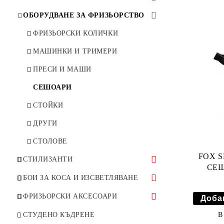
ОБОРУДВАНЕ ЗА ФРИЗЬОРСТВО
ФРИЗЬОРСКИ КОЛИЧКИ
МАШИНКИ И ТРИМЕРИ
ПРЕСИ И МАШИ
СЕШОАРИ
СТОЙКИ
ДРУГИ
СТОЛОВЕ
FOX 
СТИЛИЗАНТИ
СЕШ
ПРОДУКТИ ЗА КЪДРАВА КОСА
БОИ ЗА КОСА И ИЗСВЕТЛЯВАНЕ
ЛАК ЗА КОСА
МАТИРАЩИ И ОЦВЕТЯВАЩИ
ФРИЗЬОРСКИ АКСЕСОАРИ
ПЯНА ЗА КОСА
ОЦВЕТЯВАЩИ СПРЕЙОВЕ
БОЯ ЗА КОСА
АКСЕСОАРИ ЗА БОЯДИСВАНЕ
В
СТУДЕНО КЪДРЕНЕ