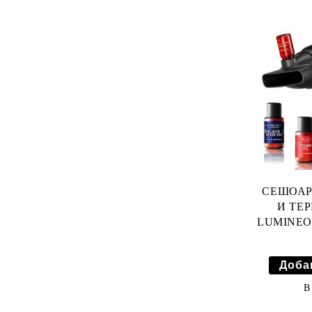
СКРАБ ЗА ТЯЛО
ДУШ ГЕЛОВЕ
ГРИЖА ЗА КРАКА
ХИГИЕНА
СЕШОАР
И ТЕ
LUMINEO 
В