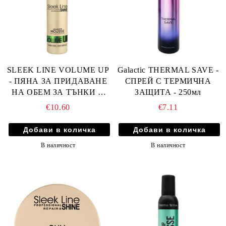
SLEEK LINE VOLUME UP
Galactic THERMAL SAVE -
- ПЯНА ЗА ПРИДАВАНЕ
СПРЕЙ С ТЕРМИЧНА
НА ОБЕМ ЗА ТЪНКИ И
ЗАЩИТА - 250мл
БЕЗЖИЗНЕНИ КОСИ,
€10.60
€7.11
ПРИДАВАЩ ОБЕМ С
КОПРИНЕНИ
ПРОТЕИНИ,
В наличност
В наличност
АМИНОКИСЕЛИНИ И
РАСТИТЕЛНИ
ЕКСТРАКТИ 180мл