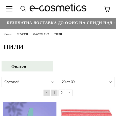
€35
БЕЗПЛАТНА ДОСТАВКА ДО ОФИС НА СПИДИ НАД :
Начало
НОКТИ
ОФОРМЯНЕ
ПИЛИ
ПИЛИ
Филтри
«
»
1
2