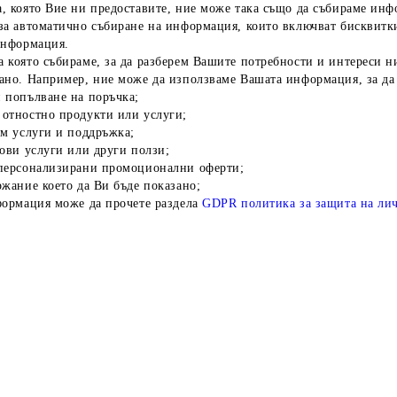
, която Вие ни предоставите, ние може така също да събираме инф
за автоматично събиране на информация, които включват бисквитки
информация.
 която събираме, за да разберем Вашите потребности и интереси 
ано. Например, ние може да използваме Вашата информация, за да
 попълване на поръчка;
отностно продукти или услуги;
им услуги и поддръжка;
нови услуги или други ползи;
персонализирани промоционални оферти;
жание което да Ви бъде показано;
формация може да прочете раздела
GDPR политика за защита на ли