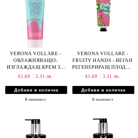
VERONA VOLLARE -
VERONA VOLLARE -
ОВЛАЖНЯВАЩО-
FRUITY HANDS - ВЕГАН
ИЗГЛАЖДАЩ КРЕМ ЗА
РЕГЕНЕРИРАЩ ПЛОДОВ
РЪЦЕ С ХИАЛУРОН И
КРЕМ ЗА РЪЦЕ - КИВИ И
€1.69
3.31 лв.
€1.69
3.31 лв.
КОЛАГЕН 100мл
МАСЛО ШЕА 50мл
В наличност
В наличност