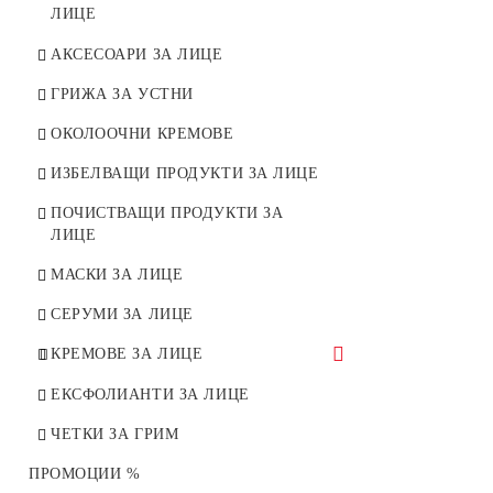
СТАБИЛИЗАТОР
ЛИЦЕ
НАТУРАЛНИ ТОНОВЕ
ТЕРАПИЯ ПРОТИВ БРЪЧКИ
АКСЕСОАРИ ЗА ЛИЦЕ
ПЛАТИНЕНО РУСИ
ТЕРАПИЯ ЗА НОРМАЛНА И
ГРИЖА ЗА УСТНИ
СУХА КОЖА
ОКОЛООЧНИ КРЕМОВЕ
ТЕРАПИЯ ЗА ОКОЛООЧЕН
ИЗБЕЛВАЩИ ПРОДУКТИ ЗА ЛИЦЕ
КОНТУР
ПОЧИСТВАЩИ ПРОДУКТИ ЗА
СЕРУМИ ЗА ИНТЕНЗИВНА
ЛИЦЕ
ГРИЖА
МАСКИ ЗА ЛИЦЕ
МАСКИ С ГЛИНА
СЕРУМИ ЗА ЛИЦЕ
ДОПЪЛВАЩА ТЕРАПИЯ
КРЕМOВЕ ЗА ЛИЦЕ
ТЕРАПИЯ ЗА РЪЦЕ
ХИДРАТИРАЩИ
ЕКСФОЛИАНТИ ЗА ЛИЦЕ
АМПУЛИ
ВЪЗСТАНОВЯВАЩИ
ЧЕТКИ ЗА ГРИМ
ПРОТИВОБРЪЧКОВИ
ПРОМОЦИИ %