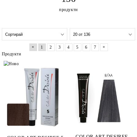
продукти
«
»
1
2
3
4
5
6
7
Продукти
COLOR ART DESIREE