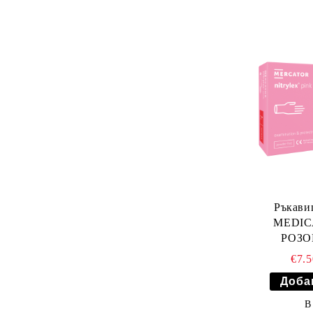
Ръкав
MEDIC
РОЗОВ
€7.
В