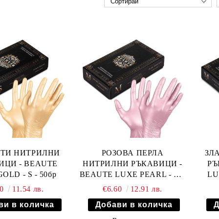
СТИ НИТРИЛНИ
РОЗОВА ПЕРЛА
ЗЛ
ИЦИ - BEAUTE
НИТРИЛНИ РЪКАВИЦИ -
РЪ
OLD - S - 50бр
BEAUTE LUXE PEARL - M -
LU
50бр
90
11.54 лв.
€6.60
12.91 лв.