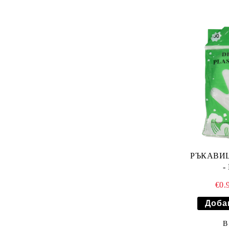
РЪКАВИ
-
€0.
В