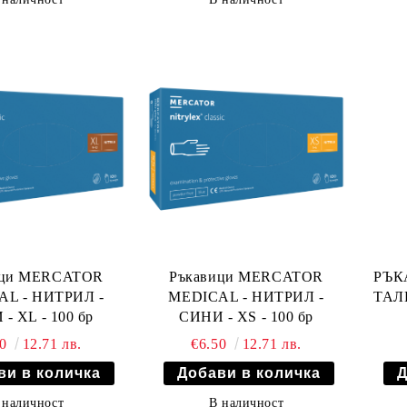
ици MERCATOR
Ръкавици MERCATOR
РЪК
AL - НИТРИЛ -
MEDICAL - НИТРИЛ -
ТАЛК
СИНИ - XL - 100 бр
СИНИ - XS - 100 бр
50
12.71 лв.
€6.50
12.71 лв.
 наличност
В наличност