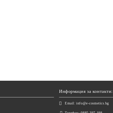
Информация за контакти:
Email:
info@e-cosmetics.bg
Телефон:
0885 397 198