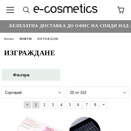
€3
БЕЗПЛАТНА ДОСТАВКА ДО ОФИС НА СПИДИ НАД :
Начало
НОКТИ
ИЗГРАЖДАНЕ
ИЗГРАЖДАНЕ
Филтри
«
»
1
2
3
4
5
6
7
8