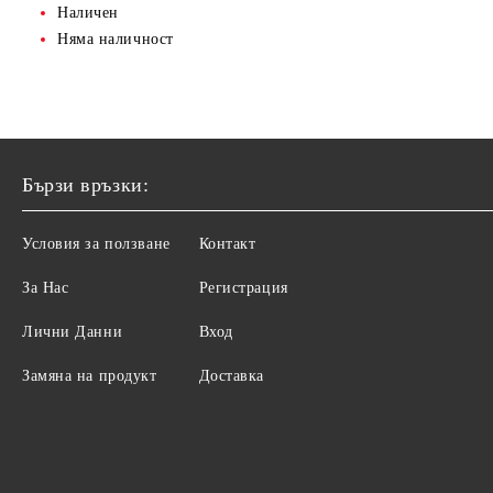
ТЯЛО
Наличен
Няма наличност
ГРИЖА ЗА КРАКА
ГРИЖА ЗА РЪЦЕ
СКРАБ ЗА ТЯЛО
ДУШ ГЕЛОВЕ
Бързи връзки:
ГРИЖА ЗА КРАКА
Условия за ползване
Контакт
ХИГИЕНА
За Нас
Регистрация
Лични Данни
Вход
Замяна на продукт
Доставка