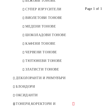
ЧЕРВЕНИ ТОНОВЕ
БЕЖОВИ ТОНОВЕ
Page 1 of 1
МЕДЕНИ ТОНОВЕ
СУПЕР ИЗРУСИТЕЛИ
ИНТЕНЗИВНИ ТОНОВЕ
ВИОЛЕТОВИ ТОНОВЕ
КЕХЛИБАРЕНИ ТОНОВЕ
МЕДЕНИ ТОНОВЕ
ЗЛАТИСТИ ТОНОВЕ
ШОКОЛАДОВИ ТОНОВЕ
УЛТРА СУПЕР
КАФЕНИ ТОНОВЕ
ИЗРУСИТЕЛИ
ЧЕРВЕНИ ТОНОВЕ
ШОКОЛАДОВИ ТОНОВЕ
ТЮТЮНЕВИ ТОНОВЕ
ПЯСЪЧНИ ТОНОВЕ
ЗЛАТИСТИ ТОНОВЕ
ЗЛАТНО-ПЕПЕЛНИ
ДЕКОЛОРАНТИ И РИМУВЪРИ
ПЕРЛЕНИ ТОНОВЕ
БЛОНДОРИ
ПЕПЕЛНИ ТОНОВЕ
ОКСИДАНТИ
СУПЕР ИЗРУСИТЕЛИ
ТОНЕРИ,КОРЕКТОРИ И