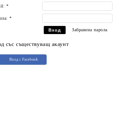
il:
*
ола:
*
Забравена парола
од със съществуващ акаунт
Вход с Facebook