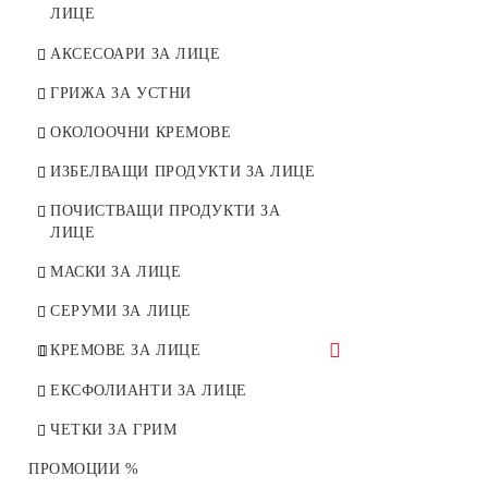
СТАБИЛИЗАТОР
ЛИЦЕ
НАТУРАЛНИ ТОНОВЕ
ТЕРАПИЯ ПРОТИВ БРЪЧКИ
АКСЕСОАРИ ЗА ЛИЦЕ
ПЛАТИНЕНО РУСИ
ТЕРАПИЯ ЗА НОРМАЛНА И
ГРИЖА ЗА УСТНИ
СУХА КОЖА
ОКОЛООЧНИ КРЕМОВЕ
ТЕРАПИЯ ЗА ОКОЛООЧЕН
ИЗБЕЛВАЩИ ПРОДУКТИ ЗА ЛИЦЕ
КОНТУР
ПОЧИСТВАЩИ ПРОДУКТИ ЗА
СЕРУМИ ЗА ИНТЕНЗИВНА
ЛИЦЕ
ГРИЖА
МАСКИ ЗА ЛИЦЕ
МАСКИ С ГЛИНА
СЕРУМИ ЗА ЛИЦЕ
ДОПЪЛВАЩА ТЕРАПИЯ
КРЕМOВЕ ЗА ЛИЦЕ
ТЕРАПИЯ ЗА РЪЦЕ
ХИДРАТИРАЩИ
ЕКСФОЛИАНТИ ЗА ЛИЦЕ
АМПУЛИ
ВЪЗСТАНОВЯВАЩИ
ЧЕТКИ ЗА ГРИМ
ПРОТИВОБРЪЧКОВИ
ПРОМОЦИИ %