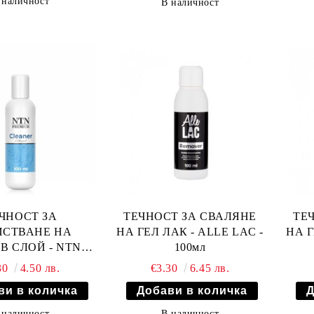
 наличност
В наличност
ЧНОСТ ЗА
ТЕЧНОСТ ЗА СВАЛЯНE
ТЕ
ИСТВАНЕ НА
НА ГЕЛ ЛАК - ALLE LAC -
НА Г
В СЛОЙ - NTN
100мл
IUM - 100мл
30
4.50 лв.
€3.30
6.45 лв.
 наличност
В наличност