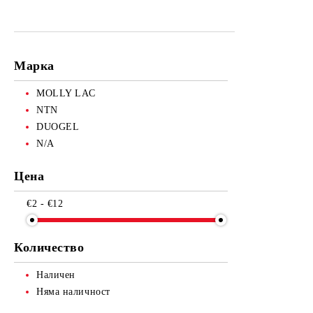
ДРУГИ ИНСТРУМЕНТИ
АКСЕСОАРИ МИГЛИ И ВЕЖДИ
СЕТОВЕ ИНСТРУМЕНТИ
Марка
MOLLY LAC
NTN
DUOGEL
N/A
Цена
€2 - €12
Количество
Наличен
Няма наличност