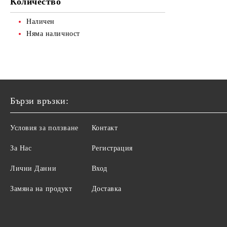
Количество
СТАБИЛИЗАТОР
ТЯЛО
НАТУРАЛНИ ТОНОВЕ
Наличен
ГРИЖА ЗА КРАКА
Няма наличност
ПЛАТИНЕНО РУСИ
ГРИЖА ЗА РЪЦЕ
СКРАБ ЗА ТЯЛО
ДУШ ГЕЛОВЕ
Бързи връзки:
ГРИЖА ЗА КРАКА
ХИГИЕНА
Условия за ползване
Контакт
За Нас
Регистрация
Лични Данни
Вход
Замяна на продукт
Доставка