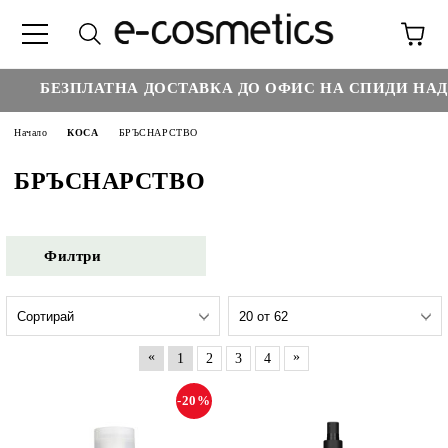
€
БЕЗПЛАТНА ДОСТАВКА ДО ОФИС НА СПИДИ НАД :
Начало
КОСА
БРЪСНАРСТВО
БРЪСНАРСТВО
Филтри
«
»
1
2
3
4
-20%