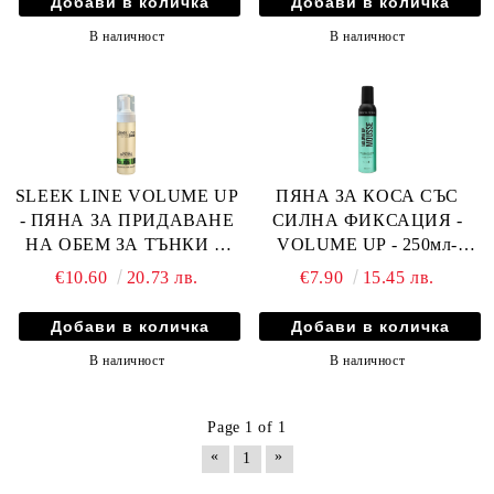
В наличност
В наличност
SLEEK LINE VOLUME UP
ПЯНА ЗА КОСА СЪС
- ПЯНА ЗА ПРИДАВАНЕ
СИЛНА ФИКСАЦИЯ -
НА ОБЕМ ЗА ТЪНКИ И
VOLUME UP - 250мл-
БЕЗЖИЗНЕНИ КОСИ,
CRISTIAN ARTESIO
€10.60
20.73 лв.
€7.90
15.45 лв.
ПРИДАВАЩ ОБЕМ С
КОПРИНЕНИ
ПРОТЕИНИ,
В наличност
В наличност
АМИНОКИСЕЛИНИ И
РАСТИТЕЛНИ
ЕКСТРАКТИ 180мл
Page 1 of 1
«
»
1