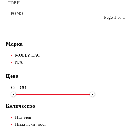
ПИНСЕТИ
АКСЕСОАРИ ЗА МИГЛИ И ВЕЖДИ
НОВИ
ХИГИЕНА
БРЪСНАЧИ И НОЖИЦИ
ПИНСЕТИ ЗА МИГЛИ И ВЕЖДИ
ПРОМО
Page 1 of 1
ДРУГИ ИНСТРУМЕНТИ
АКСЕСОАРИ МИГЛИ И ВЕЖДИ
СЕТОВЕ ИНСТРУМЕНТИ
Марка
MOLLY LAC
N/A
Цена
€2 - €94
Количество
Наличен
Няма наличност