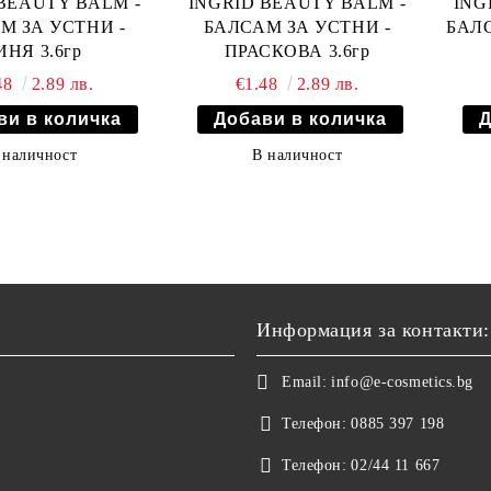
BEAUTY BALM -
INGRID BEAUTY BALM -
ING
М ЗА УСТНИ -
БАЛСАМ ЗА УСТНИ -
БАЛС
ИНЯ 3.6гр
ПРАСКОВА 3.6гр
48
2.89 лв.
€1.48
2.89 лв.
 наличност
В наличност
Информация за контакти:
Email:
info@e-cosmetics.bg
Телефон:
0885 397 198
Телефон:
02/44 11 667