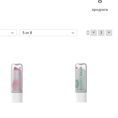
8
продукти
«
»
1