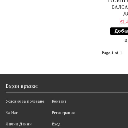
INGRID 
СТАБИЛИЗАТОР
ТЯЛО
БАЛСА
НАТУРАЛНИ ТОНОВЕ
Д
ГРИЖА ЗА КРАКА
€1.
ПЛАТИНЕНО РУСИ
ГРИЖА ЗА РЪЦЕ
СКРАБ ЗА ТЯЛО
В
ДУШ ГЕЛОВЕ
Page 1 of 1
ГРИЖА ЗА КРАКА
ХИГИЕНА
Бързи връзки:
Условия за ползване
Контакт
За Нас
Регистрация
Лични Данни
Вход