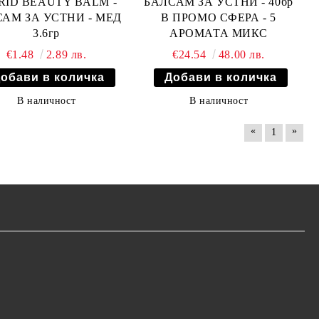
RID BEAUTY BALM -
БАЛСАМ ЗА УСТНИ - 40бр
АМ ЗА УСТНИ - МЕД
В ПРОМО СФЕРА - 5
3.6гр
АРОМАТА МИКС
€1.48
2.89 лв.
€24.54
48.00 лв.
В наличност
В наличност
«
»
1