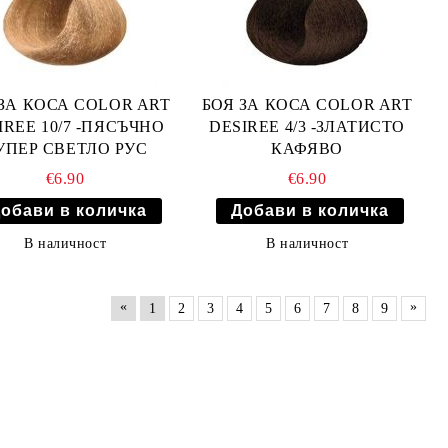
ЗА КОСА COLOR ART
БОЯ ЗА КОСА COLOR ART
IREE 10/7 -ПЯСЪЧНО
DESIREE 4/3 -ЗЛАТИСТО
УПЕР СВЕТЛО РУС
КАФЯВО
€6.90
€6.90
В наличност
В наличност
«
»
1
2
3
4
5
6
7
8
9