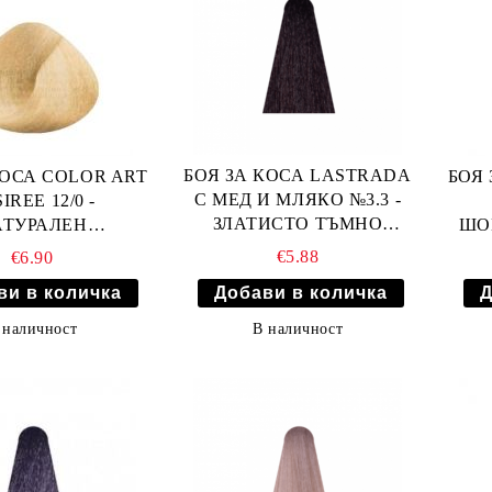
БОЯ ЗА КОСА LASTRADA
КОСА COLOR ART
БОЯ 
С МЕД И МЛЯКО №3.3 -
IREE 12/0 -
ЗЛАТИСТО ТЪМНО
АТУРАЛЕН
ШО
КАФЯВО
АИЗРУСИТЕЛ
€5.88
€6.90
В наличност
 наличност