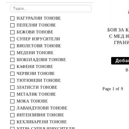
ПАРАФИН
ЛОСИОНИ И СПРЕЙОВЕ ЗА
ТЯЛО
НАТУРАЛНИ ТОНОВЕ
ПЕПЕЛНИ ТОНОВЕ
ГРИЖА ЗА КРАКА
БОЯ ЗА 
БЕЖОВИ ТОНОВЕ
С МЕД И
ГРИЖА ЗА РЪЦЕ
СУПЕР ИЗРУСИТЕЛИ
ГРАН
ВИОЛЕТОВИ ТОНОВЕ
СКРАБ ЗА ТЯЛО
МЕДЕНИ ТОНОВЕ
ДУШ ГЕЛОВЕ
ШОКОЛАДОВИ ТОНОВЕ
КАФЕНИ ТОНОВЕ
ГРИЖА ЗА КРАКА
В
ЧЕРВЕНИ ТОНОВЕ
ХИГИЕНА
ТЮТЮНЕВИ ТОНОВЕ
ЗЛАТИСТИ ТОНОВЕ
Page 1 of 9
МЕТАЛИК ТОНОВЕ
МОКА ТОНОВЕ
ЛАВАНДУЛОВИ ТОНОВЕ
ИНТЕНЗИВНИ ТОНОВЕ
КЕХЛИБАРЕНИ ТОНОВЕ
УЛТРА СУПЕР ИЗРУСИТЕЛИ