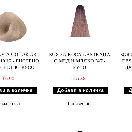
КОСА COLOR ART
БОЯ ЗА КОСА LASTRADA
БОЯ 
10/12 - БИСЕРНО
С МЕД И МЛЯКО №7 -
DES
 СВЕТЛО РУСО
РУСО
ЛА
€6.90
€5.88
 наличност
В наличност