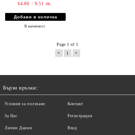
€4.86
9.51 лв.
В наличност
Page 1 of 1
«
»
1
Бързи връзки:
Условия за ползване
Контакт
За Нас
Регистрация
Лични Данни
Вход