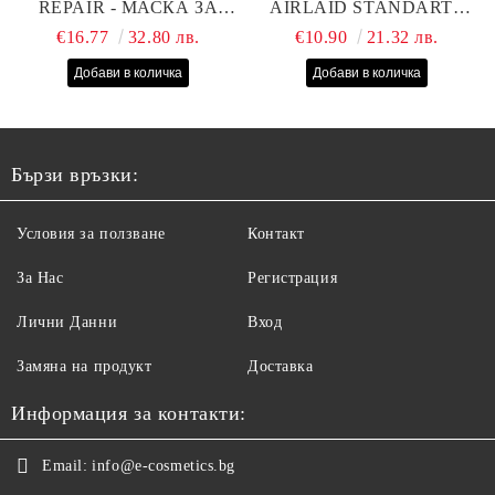
REPAIR - МАСКА ЗА
AIRLAID STANDART -
СУХИ, ИЗТОЩЕНИ И
40СМ/70СМ - 100БР
€16.77
32.80 лв.
€10.90
21.32 лв.
ТРЕТИРАНИ КОСИ С
КОПРИНЕНИ
ПРОТЕИНИ, КОЕНЗИМ
Q10 И СЕРАМИДИ
1000МЛ
Бързи връзки:
Условия за ползване
Контакт
За Нас
Регистрация
Лични Данни
Вход
Замяна на продукт
Доставка
Информация за контакти:
Email:
info@e-cosmetics.bg