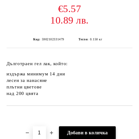
€5.57
10.89 лв.
Код:
5902102331479
Тегло:
0.150
кг
Дълготраен гел лак, който:
издържа минимум 14 дни
лесен за нанасяне
плътни цветове
над 200 цвята
Добави в желани