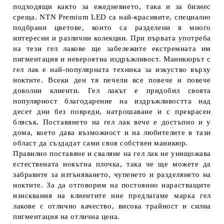
подходящи както за ежедневието, така и за бизнес
среща. NTN Premium LED са най-красивите, специално
подбрани цветове, които са разделени в много
интересни и различни колекции. При първата употреба
на тези гел лакове ще забележите екстремната им
пигментация и невероятна издръжливост. Маникюрът с
гел лак е най-популярната техника за изкуство върху
ноктите. Всеки ден тя печели все повече и повече
доволни клиенти. Гел лакът е придобил своята
популярност благодарение на издръжливостта над
десет дни без повреди, натрошаване и с прекрасен
блясък. Поставянето на гел лак вече е достъпно и у
дома, което дава възможност и на любителите в тази
област да създадат сами своя собствен маникюр.
Правилно поставяне и сваляне на гел лак не унищожава
естествената нокътна плочка, така че ще можете да
забравите за изтъняването, чупенето и разделянето на
ноктите. За да отговорим на постоянно нарастващите
изисквания на клиентите ние предлагаме марка гел
лакове с отлично качество, висока трайност и силна
пигментация на отлична цена.