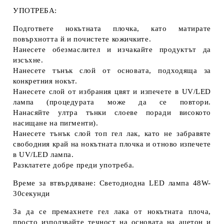
УПОТРЕБА:
Подгответе нокътната плочка, като матирате
повърхнотта й и почистете кожичките.
Нанесете обезмаслител и изчакайте продуктът да
изсъхне.
Нанесете тънък слой от основата, подходяща за
конкретния нокът.
Нанесете слой от избрания цвят и изпечете в UV/LED
лампа (процедурата може да се повтори.
Нанасяйте ултра тънки слоеве поради високото
насищане на пигменти).
Нанесете тънък слой топ гел лак, като не забравяте
свободния край на нокътната плочка и отново изпечете
в UV/LED лампа.
Разклатете добре преди употреба.
Време за втвърдяване: Светодиодна LED лампа 48W-
30секунди
За да се премахнете гел лака от нокътната плоча,
просто използвайте течност на основата на ацетон и