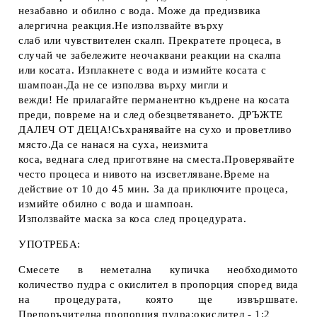
незабавно и обилно с вода. Може да предизвика
алергична реакция.Не използвайте върху
слаб или чувствителен скалп. Прекратете процеса, в
случай че забележите неочаквани реакции на скалпа
или косата. Изплакнете с вода и измийте косата с
шампоан.Да не се използва върху мигли и
вежди! Не прилагайте перманентно къдрене на косата
преди, повреме на и след обезцветяването. ДРЪЖТЕ
ДАЛЕЧ ОТ ДЕЦА!Съхранявайте на сухо и проветливо
място.Да се нанася на суха, неизмита
коса, веднага след приготвяне на сместа.Проверявайте
често процеса и нивото на изсветляване.Време на
действие от 10 до 45 мин. За да приключите процеса,
измийте обилно с вода и шампоан.
Използвайте маска за коса след процедурата.
УПОТРЕБА:
Смесете в неметална купичка необходимото
количество пудра с окислител в пропорция според вида
на процедурата, която ще извършвате.
Препоръчителна пропорция пудра:окислител - 1:2