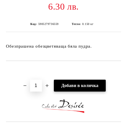
6.30 лв.
Код:
5905279736559
Тегло:
0.150
кг
Обезпрашена обезцветяваща бяла пудра.
Добави в желани