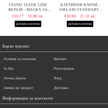
STAPIZ SLEEK LINE
ХАРТИЕНИ КЪРПИ -
REPAIR - МАСКА ЗА
AIRLAID STANDART -
СУХИ, ИЗТОЩЕНИ И
40СМ/70СМ - 100БР
€16.77
32.80 лв.
€10.90
21.32 лв.
ТРЕТИРАНИ КОСИ С
КОПРИНЕНИ
ПРОТЕИНИ, КОЕНЗИМ
Q10 И СЕРАМИДИ
1000МЛ
Бързи връзки:
Условия за ползване
Контакт
За Нас
Регистрация
Лични Данни
Вход
Замяна на продукт
Доставка
Информация за контакти: