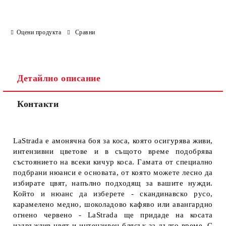
Оцени продукта
Сравни
Детайлно описание
Контакти
LaStrada е амонячна боя за коса, която осигурява живи,
интензивни цветове и в същото време подобрява
състоянието на всеки кичур коса. Гамата от специално
подбрани нюанси е основата, от която можете лесно да
избирате цвят, напълно подходящ за вашите нужди.
Който и нюанс да изберете - скандинавско русо,
карамелено медно, шоколадово кафяво или авангардно
огнено червено - LaStrada ще придаде на косата
издръжлив цвят и интензивен блясък за дълго време. С