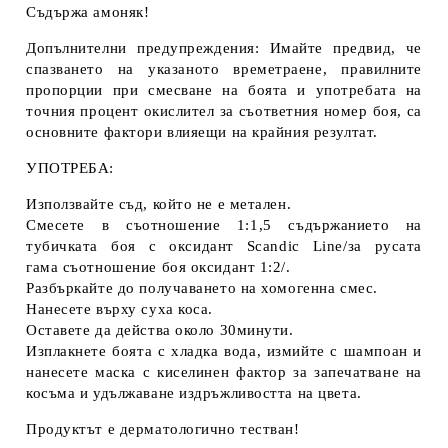
Съдържа амоняк!
Допълнителни предупреждения: Имайте предвид, че
спазването на указаното времетраене, правилните
пропорции при смесване на боята и употребата на
точния процент окислител за съответния номер боя, са
основните фактори влияещи на крайния резултат.
УПОТРЕБА:
Използвайте съд, който не е метален.
Смесете в съотношение 1:1,5 съдържанието на
тубичката боя с оксидант Scandic Line/за русата
гама съотношение боя оксидант 1:2/.
Разбъркайте до получаването на хомогенна смес.
Нанесете върху суха коса.
Оставете да действа около 30минути.
Изплакнете боята с хладка вода, измийте с шампоан и
нанесете маска с киселинен фактор за запечатване на
косъма и удължаване издръжливостта на цвета.
Продуктът е дерматологично тестван!