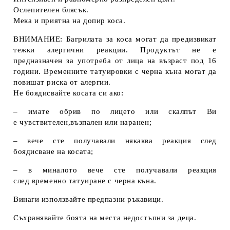
Ослепителен блясък.
Мека и приятна на допир коса.
ВНИМАНИЕ: Багрилата за коса могат да предизвикат
тежки алергични реакции. Продуктът не е
предназначен за употреба от лица на възраст под 16
години. Временните татуировки с черна къна могат да
повишат риска от алергии.
Не боядисвайте косата си ако:
– имате обрив по лицето или скалпът Ви
е чувствителен,възпален или наранен;
– вече сте получавали някаква реакция след
боядисване на косата;
– в миналото вече сте получавали реакция
след временно татуиране с черна къна.
Винаги използвайте предпазни ръкавици.
Съхранявайте боята на места недостъпни за деца.