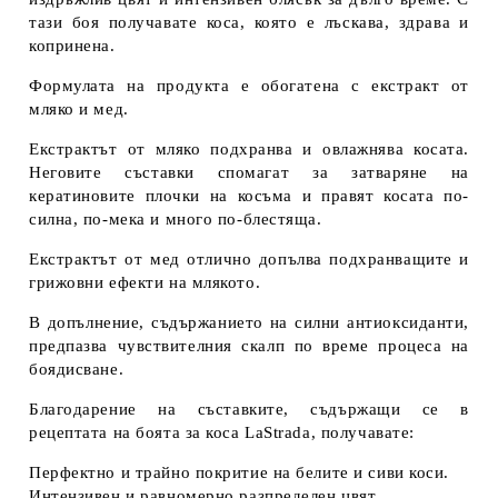
тази боя получавате коса, която е лъскава, здрава и
копринена.
Формулата на продукта е обогатена с екстракт от
мляко и мед.
Екстрактът от мляко подхранва и овлажнява косата.
Неговите съставки спомагат за затваряне на
кератиновите плочки на косъма и правят косата по-
силна, по-мека и много по-блестяща.
Екстрактът от мед отлично допълва подхранващите и
грижовни ефекти на млякото.
В допълнение, съдържанието на силни антиоксиданти,
предпазва чувствителния скалп по време процеса на
боядисване.
Благодарение на съставките, съдържащи се в
рецептата на боята за коса LaStrada, получавате:
Перфектно и трайно покритие на белите и сиви коси.
Интензивен и равномерно разпределен цвят.