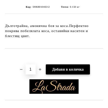
Код:
5906801040212
Тегло:
0.150
кг
Дълготрайна, амонячна боя за коса.Перфектно
покрива побелялата коса, оставяйки наситен и
блестящ цвят.
Добави в желани