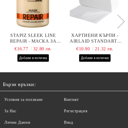
STAPIZ SLEEK LINE
ХАРТИЕНИ КЪРПИ -
REPAIR - МАСКА ЗА
AIRLAID STANDART -
СУХИ, ИЗТОЩЕНИ И
40СМ/70СМ - 100БР
€16.77
32.80 лв.
€10.90
21.32 лв.
ТРЕТИРАНИ КОСИ С
КОПРИНЕНИ
ПРОТЕИНИ, КОЕНЗИМ
Q10 И СЕРАМИДИ
1000МЛ
Бързи връзки:
Условия за ползване
Контакт
За Нас
Регистрация
Лични Данни
Вход