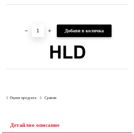
Добави в желани
Оцени продукта
Сравни
Детайлно описание