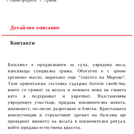
Оцени продукта
Сравни
Детайлно описание
Контакти
Балсамът е предназначен за суха, увредена коса,
изискваща специална грижа. Обогатен е с ценно
арганово масло, наричано още “златото на Мароко“.
Тази ориенталска съставка съдържа богати свойства,
които се грижат за косата и нежната кожа на главата
като я подхранват и укрепват. Възстановява
увредените участъци, придава изключителна мекота,
жизненост, по-лесно разресване и блясък. Кристалната
консистенция и страхотният аромат на балсама ще
превърнат миенето на косата в изключителен ритуал,
който придава естествена красота.