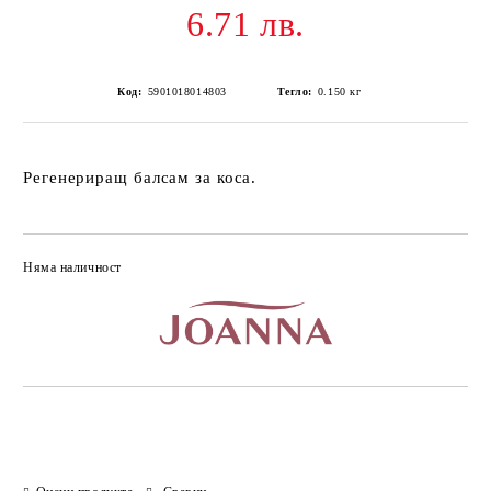
6.71 лв.
Код:
5901018014803
Тегло:
0.150
кг
Регенериращ балсам за коса.
Няма наличност
Добави в желани