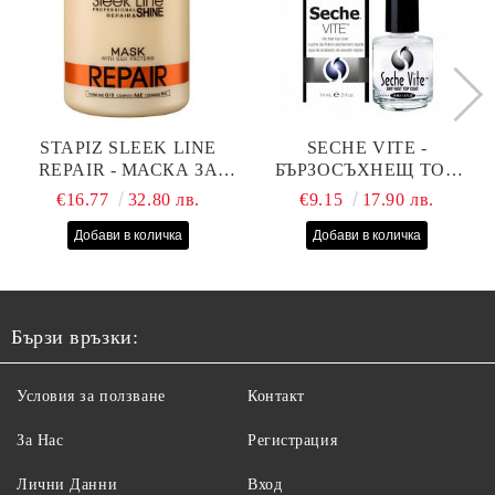
STAPIZ SLEEK LINE
SECHE VITE -
REPAIR - МАСКА ЗА
БЪРЗОСЪХНЕЩ ТОП
СУХИ, ИЗТОЩЕНИ И
ЛАК - 14 МЛ
€16.77
32.80 лв.
€9.15
17.90 лв.
ТРЕТИРАНИ КОСИ С
КОПРИНЕНИ
ПРОТЕИНИ, КОЕНЗИМ
Q10 И СЕРАМИДИ
1000МЛ
Бързи връзки:
Условия за ползване
Контакт
За Нас
Регистрация
Лични Данни
Вход