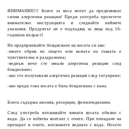
ВНИМАНИЕ!!! Боите за коса могат да предизвикат
силни алергични реакции! Преди употреба прочетете
внимателно инструкцията и следвайте нейните
указания. Продуктът не е подходящ за лица под 16-
годишна възраст!
Не предприемайте боядисване на косата си ако:
-имате обрив по лицето или кожата на главата е
чувствителна и раздразнена;
-веднъж вече сте имали алергична реакция след
боядисване;
-ако сте получавали алергична реакция след татуиране;
-ако преди това косата е била боядисвана с къна.
Боята съдържа амоняк, резорцин, фенилендиамин.
След употреба изплаквайте винаги косата обилно с
вода. Да се избягва контакт с очите. При попадане на
препарат в очите, изплакнете веднага с вода. Носете