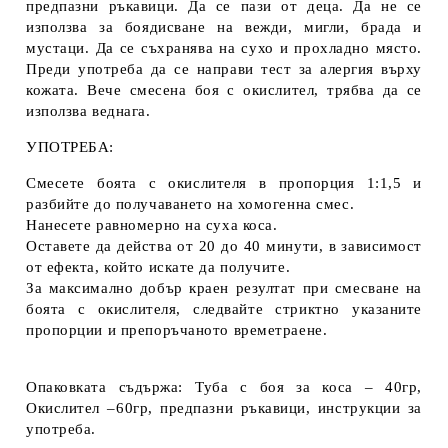
предпазни ръкавици. Да се пази от деца. Да не се
използва за боядисване на вежди, мигли, брада и
мустаци. Да се съхранява на сухо и прохладно място.
Преди употреба да се направи тест за алергия върху
кожата. Вече смесена боя с окислител, трябва да се
използва веднага.
УПОТРЕБА:
Смесете боята с окислителя в пропорция 1:1,5 и
разбийте до получаването на хомогенна смес.
Нанесете равномерно на суха коса.
Оставете да действа от 20 до 40 минути, в зависимост
от ефекта, който искате да получите.
За максимално добър краен резултат при смесване на
боята с окислителя, следвайте стриктно указаните
пропорции и препоръчаното времетраене.
Опаковката съдържа: Туба с боя за коса – 40гр,
Окислител –60гр, предпазни ръкавици, инструкции за
употреба.