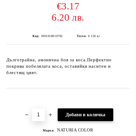
€3.17
6.20 лв.
Код:
5901018010782
Тегло:
0.150
кг
Дълготрайна, амонячна боя за коса.Перфектно
покрива побелялата коса, оставяйки наситен и
блестящ цвят.
Добави в желани
NATURIA COLOR
Марка: