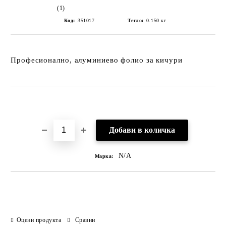
(1)
Код:
351017
Тегло:
0.150
кг
Професионално, алуминиево фолио за кичури
Добави в желани
N/A
Марка:
Оцени продукта
Сравни