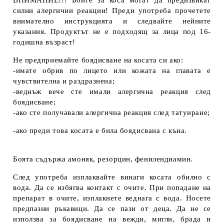
ВНИМАНИЕ!!! Боите за коса могат да предизвикат
силни алергични реакции! Преди употреба прочетете
внимателно инструкцията и следвайте нейните
указания. Продуктът не е подходящ за лица под 16-
годишна възраст!
Не предприемайте боядисване на косата си ако:
-имате обрив по лицето или кожата на главата е
чувствителна и раздразнена;
-веднъж вече сте имали алергична реакция след
боядисване;
-ако сте получавали алергична реакция след татуиране;
-ако преди това косата е била боядисвана с къна.
Боята съдържа амоняк, резорцин, фенилендиамин.
След употреба изплаквайте винаги косата обилно с
вода. Да се избягва контакт с очите. При попадане на
препарат в очите, изплакнете веднага с вода. Носете
предпазни ръкавици. Да се пази от деца. Да не се
използва за боядисване на вежди, мигли, брада и