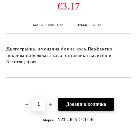
€3.17
Код:
5901018004767
Тегло:
0.150
кг
Дълготрайна, амонячна боя за коса.Перфектно
покрива побелялата коса, оставяйки наситен и
блестящ цвят.
Добави в желани
NATURIA COLOR
Марка: