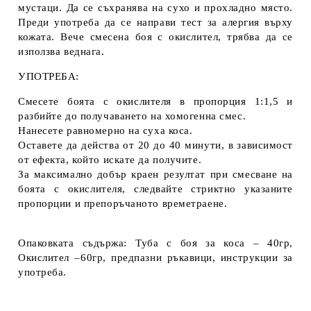
мустаци. Да се съхранява на сухо и прохладно място.
Преди употреба да се направи тест за алергия върху
кожата. Вече смесена боя с окислител, трябва да се
използва веднага.
УПОТРЕБА:
Смесете боята с окислителя в пропорция 1:1,5 и
разбийте до получаването на хомогенна смес.
Нанесете равномерно на суха коса.
Оставете да действа от 20 до 40 минути, в зависимост
от ефекта, който искате да получите.
За максимално добър краен резултат при смесване на
боята с окислителя, следвайте стриктно указаните
пропорции и препоръчаното времетраене.
Опаковката съдържа: Туба с боя за коса – 40гр,
Окислител –60гр, предпазни ръкавици, инструкции за
употреба.