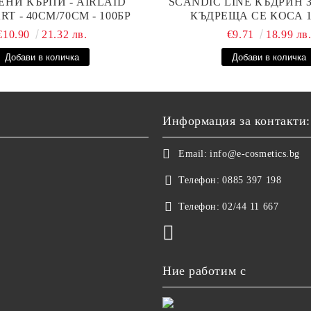
ЕНИ КЪРПИ - AIRLAID
SCANDIC LINE КЪДРИН 
T - 40СМ/70СМ - 100БР
КЪДРЕЩА СЕ КОСА 
€10.90
21.32 лв.
€9.71
18.99 лв
Информация за контакти:
Email:
info@e-cosmetics.bg
Телефон:
0885 397 198
Телефон:
02/44 11 667
Ние работим с