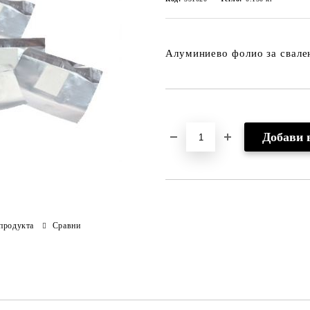
Алуминиево фолио за свален
Добави в желани
продукта
Сравни