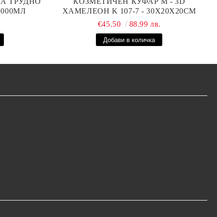
ЗА ТРУДНО
КОЗМЕТИЧЕН КУФАР М - 3D
1000МЛ
ХАМЕЛЕОН K 107-7 - 30X20X20СМ
.
€45.50
88.99 лв.