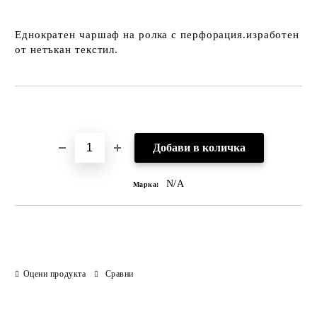
Еднократен чаршаф на ролка с перфорация.изработен
от нетъкан текстил.
Добави в желани
N/A
Марка:
Оцени продукта
Сравни