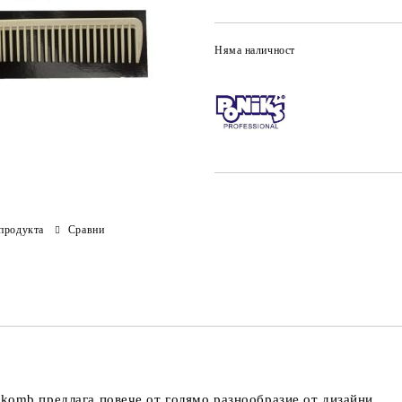
Няма наличност
продукта
Сравни
komb предлага повече от голямо разнообразие от дизайни.