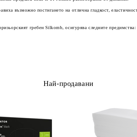
авиха възможно постигането на отлична гладкост, еластичност 
фризьорският гребен Silkomb, осигурява следните предимства:
Най-продавани