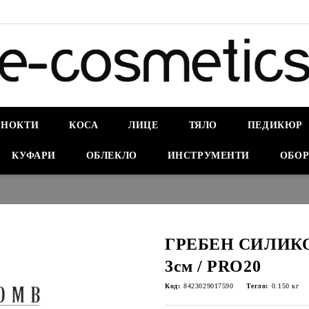
НОКТИ
КОСА
ЛИЦЕ
ТЯЛО
ПЕДИКЮР
КУФАРИ
ОБЛЕКЛО
ИНСТРУМЕНТИ
ОБОР
ГРЕБЕН СИЛИКО
3см / PRO20
Код:
8423029017590
Тегло:
0.150
кг