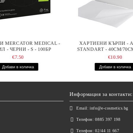
И MERCATOR MEDICAL -
ХАРТИЕНИ КЪРПИ - A
Л - ЧЕРНИ - S - 100БР
STANDART - 40СМ/70СМ
€7.50
€10.90
Информация за контакти:
Email:
info@e-cosmetics.bg
Телефон:
0885 397 198
Телефон:
02/44 11 667