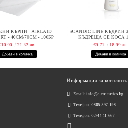
ЕНИ КЪРПИ - AIRLAID
SCANDIC LINE КЪДРИН 
T - 40СМ/70СМ - 100БР
КЪДРЕЩА СЕ КОСА 
€10.90
21.32 лв.
€9.71
18.99 лв
Информация за контакти:
Email:
info@e-cosmetics.bg
Телефон:
0885 397 198
Телефон:
02/44 11 667