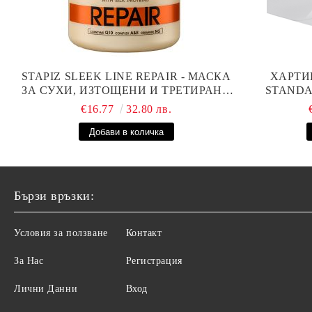
STAPIZ SLEEK LINE REPAIR - МАСКА
ХАРТИ
ЗА СУХИ, ИЗТОЩЕНИ И ТРЕТИРАНИ
STANDAR
КОСИ С КОПРИНЕНИ ПРОТЕИНИ,
€16.77
32.80 лв.
КОЕНЗИМ Q10 И СЕРАМИДИ 1000МЛ
Бързи връзки:
Условия за ползване
Контакт
За Нас
Регистрация
Лични Данни
Вход