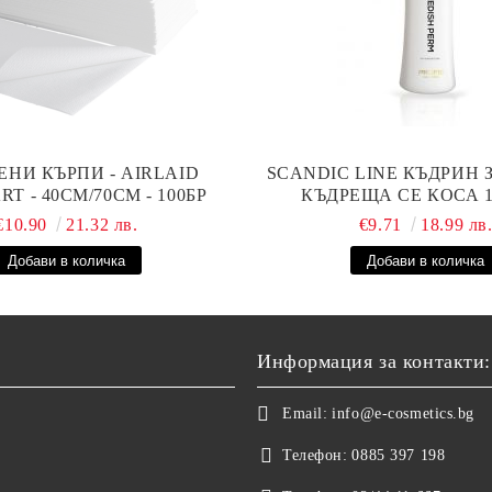
ЕНИ КЪРПИ - AIRLAID
SCANDIC LINE КЪДРИН 
T - 40СМ/70СМ - 100БР
КЪДРЕЩА СЕ КОСА 
€10.90
21.32 лв.
€9.71
18.99 лв
Информация за контакти:
Email:
info@e-cosmetics.bg
Телефон:
0885 397 198