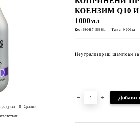
КОПРИНЕНИ ПР
КОЕНЗИМ Q10 
1000мл
Код:
5906874553381
Тегло:
0.000
кг
Неутрализиращ шампоан за
Добави в желани
продукта
Сравни
тветствие