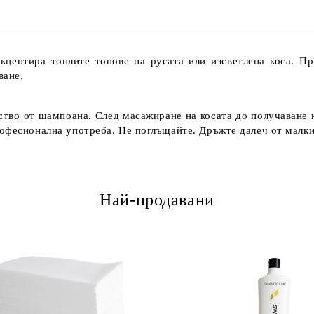
центира топлите тонове на русата или изсветлена коса. П
ване.
тво от шампоана. След масажиране на косата до получаване на
офесионална употреба. Не поглъщайте. Дръжте далеч от малки
Най-продавани