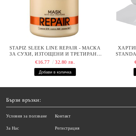
STAPIZ SLEEK LINE REPAIR - МАСКА
ХАРТИ
ЗА СУХИ, ИЗТОЩЕНИ И ТРЕТИРАНИ
STANDAR
КОСИ С КОПРИНЕНИ ПРОТЕИНИ,
€16.77
32.80 лв.
КОЕНЗИМ Q10 И СЕРАМИДИ 1000МЛ
Бързи връзки:
Условия за ползване
Контакт
За Нас
Регистрация