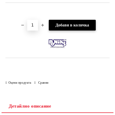
Добави в желани
Оцени продукта
Сравни
Детайлно описание