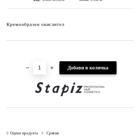
Кремообразен окислител
Добави в желани
Оцени продукта
Сравни