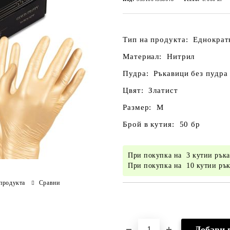
Тип на продукта:
Еднократ
Материал:
Нитрил
Пудра:
Ръкавици без пудра
Цвят:
Златист
Размер:
М
Брой в кутия:
50 бр
При покупка на 3 кутии ръ
При покупка на 10 кутии р
продукта
Сравни
Добави в желани