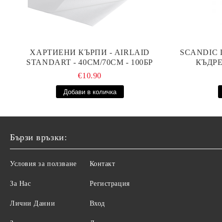
ХАРТИЕНИ КЪРПИ - AIRLAID
SCANDIC 
STANDART - 40СМ/70СМ - 100БР
КЪДРЕ
€10.90
Бързи връзки:
Условия за ползване
Контакт
За Нас
Регистрация
Лични Данни
Вход