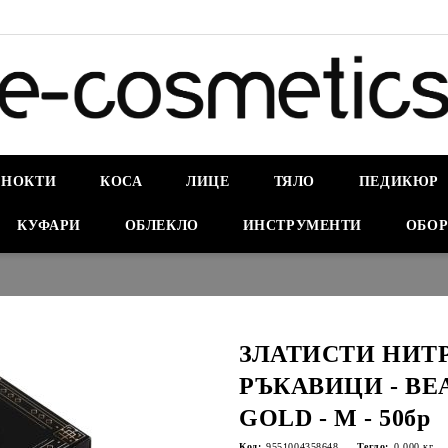
НОКТИ
КОСА
ЛИЦЕ
ТЯЛО
ПЕДИКЮР
КУФАРИ
ОБЛЕКЛО
ИНСТРУМЕНТИ
ОБОР
ЗЛАТИСТИ НИТ
РЪКАВИЦИ - BE
GOLD - M - 50бр
Код:
9551004358648
Тегло:
0.000
кг