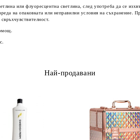
ветлина или флуоресцентна светлина, след употреба да се изх
овреда на опаковката или неправилни условия на съхранение. 
с свръхчувствителност.
помощ.
с.
Най-продавани