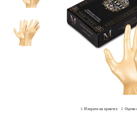
Изпрати на приятел
Оцени 