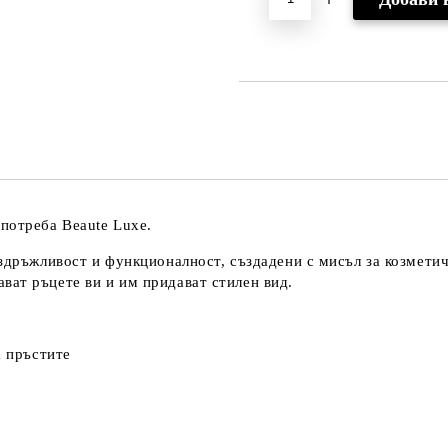
потреба Beaute Luxe.
издръжливост и функционалност, създадени с мисъл за козмети
ват ръцете ви и им придават стилен вид.
а пръстите