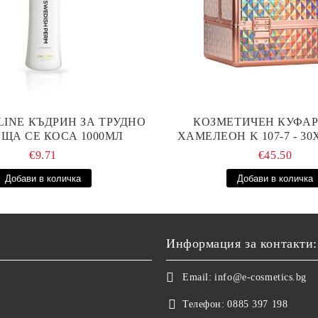
LINE КЪДРИН ЗА ТРУДНО
КОЗМЕТИЧЕН КУФАР 
ЩА СЕ КОСА 1000МЛ
ХАМЕЛЕОН K 107-7 - 3
€9.71
€45.50
Информация за контакти:
Email:
info@e-cosmetics.bg
Телефон:
0885 397 198