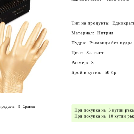
Тип на продукта:
Еднократ
Материал:
Нитрил
Пудра:
Ръкавици без пудра
Цвят:
Златист
Размер:
S
Брой в кутия:
50 бр
продукта
Сравни
При покупка на 3 кутии ръ
При покупка на 10 кутии р
Добави в желани