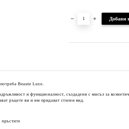
потреба Beaute Luxe.
издръжливост и функционалност, създадени с мисъл за козмети
ват ръцете ви и им придават стилен вид.
а пръстите