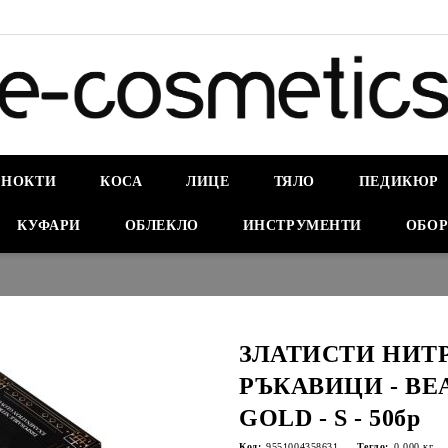
НОКТИ
КОСА
ЛИЦЕ
ТЯЛО
ПЕДИКЮР
КУФАРИ
ОБЛЕКЛО
ИНСТРУМЕНТИ
ОБОР
ЗЛАТИСТИ НИТ
РЪКАВИЦИ - BE
GOLD - S - 50бр
Код:
9551004358631
Тегло:
0.000
кг