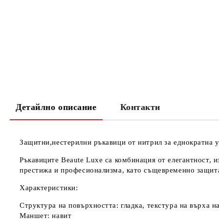
Детайлно описание
Контакти
Защитни,нестерилни ръкавици от нитрил за еднократна у
Ръкавиците Beaute Luxe са комбинация от елегантност, 
престижа и професионализма, като същевременно защита
Характеристики:
Структура на повърхността: гладка, текстура на върха н
Маншет: навит