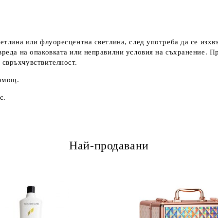
ветлина или флуоресцентна светлина, след употреба да се изх
овреда на опаковката или неправилни условия на съхранение. 
с свръхчувствителност.
помощ.
с.
Най-продавани