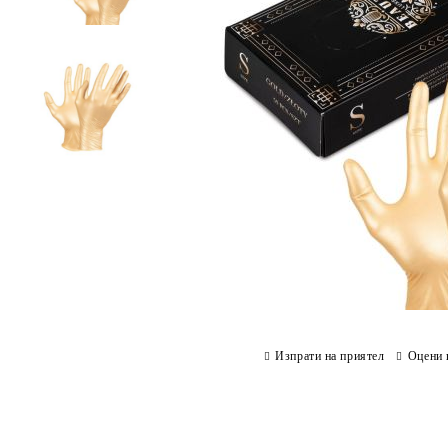
Изпрати на приятел
Оцени 