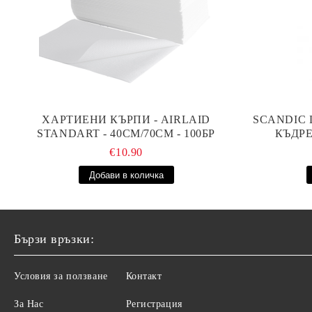
ХАРТИЕНИ КЪРПИ - AIRLAID
SCANDIC 
STANDART - 40СМ/70СМ - 100БР
КЪДРЕ
€10.90
Бързи връзки:
Условия за ползване
Контакт
За Нас
Регистрация