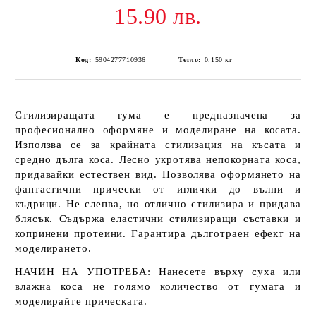
15.90 лв.
Код:
5904277710936
Тегло:
0.150
кг
Стилизиращата гума е предназначена за
професионално оформяне и моделиране на косата.
Използва се за крайната стилизация на късата и
средно дълга коса. Лесно укротява непокорната коса,
придавайки естествен вид. Позволява оформянето на
фантастични прически от иглички до вълни и
къдрици. Не слепва, но отлично стилизира и придава
блясък. Съдържа еластични стилизиращи съставки и
копринени протеини. Гарантира дълготраен ефект на
моделирането.
НАЧИН НА УПОТРЕБА: Нанесете върху суха или
влажна коса не голямо количество от гумата и
моделирайте прическата.