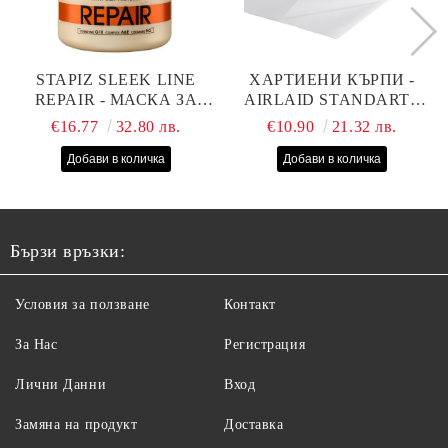
STAPIZ SLEEK LINE
ХАРТИЕНИ КЪРПИ -
REPAIR - МАСКА ЗА
AIRLAID STANDART -
СУХИ, ИЗТОЩЕНИ И
40СМ/70СМ - 100БР
€16.77
32.80 лв.
€10.90
21.32 лв.
ТРЕТИРАНИ КОСИ С
КОПРИНЕНИ
ПРОТЕИНИ, КОЕНЗИМ
Q10 И СЕРАМИДИ
1000МЛ
Бързи връзки:
Условия за ползване
Контакт
За Нас
Регистрация
Лични Данни
Вход
Замяна на продукт
Доставка