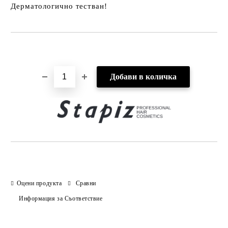
Дерматологично тестван!
Добави в желани
Оцени продукта
Сравни
Информация за Съответствие